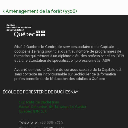
scolaires
NAVIGATION
Reconnaissance des
Aménagement de la forêt (5306)
Permis de
acquis et des
DE
stationnement
compétences (RAC)
L’ARTICLE
Permis et certificat
obligatoires
Transport scolaire
Situé à Québec, le Centre de services scolaire de la Capitale
occupe le 2e rang provincial quant au nombre de programmes de
formation qui mènent à un diplôme d’études professionnelles (DEP)
et à une attestation de spécialisation professionnelle (ASP).
Avec 10 centres, le Centre de services scolaire de la Capitale est
sans conteste un incontournable sur l’échiquier de la formation
professionnelle et de l’éducation des adultes à Québec.
ÉCOLE DE FORESTERIE DE DUCHESNAY
147, route de Duchesnay
Sainte-Catherine-de-la-Jacques-Cartier
Québec G3N 0J3
Téléphone :
418 686-4729