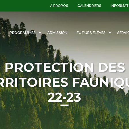
À PROPOS
CALENDRIERS
INFORMAT
L
PROGRAMMES
ADMISSION
FUTURS ÉLÈVES
SERVI
PROTECTION DES
RRITOIRES FAUNIQ
22-23