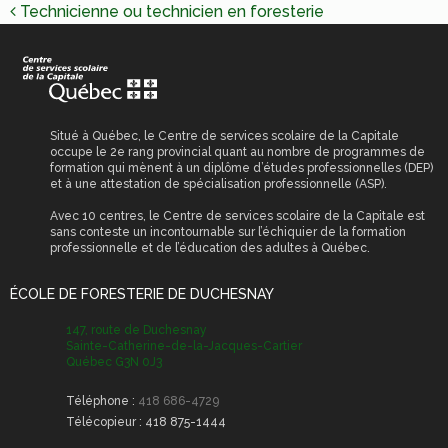
NAVIGATION
scolaires
Technicienne ou technicien en foresterie
DE
Reconnaissance des
Permis de
acquis et des
L’ARTICLE
stationnement
compétences (RAC)
Permis et certificat
obligatoires
Situé à Québec, le Centre de services scolaire de la Capitale
occupe le 2e rang provincial quant au nombre de programmes de
Transport scolaire
formation qui mènent à un diplôme d’études professionnelles (DEP)
et à une attestation de spécialisation professionnelle (ASP).
Avec 10 centres, le Centre de services scolaire de la Capitale est
sans conteste un incontournable sur l’échiquier de la formation
professionnelle et de l’éducation des adultes à Québec.
ÉCOLE DE FORESTERIE DE DUCHESNAY
147, route de Duchesnay
Sainte-Catherine-de-la-Jacques-Cartier
Québec G3N 0J3
Téléphone :
418 686-4729
Télécopieur :
418 875-1444