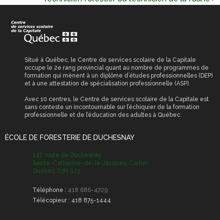
DE
scolaires
L’ARTICLE
Reconnaissance des
Permis de
acquis et des
stationnement
compétences (RAC)
Permis et certificat
obligatoires
Situé à Québec, le Centre de services scolaire de la Capitale
occupe le 2e rang provincial quant au nombre de programmes de
formation qui mènent à un diplôme d’études professionnelles (DEP)
Transport scolaire
et à une attestation de spécialisation professionnelle (ASP).
Avec 10 centres, le Centre de services scolaire de la Capitale est
sans conteste un incontournable sur l’échiquier de la formation
professionnelle et de l’éducation des adultes à Québec.
ÉCOLE DE FORESTERIE DE DUCHESNAY
147, route de Duchesnay
Sainte-Catherine-de-la-Jacques-Cartier
Québec G3N 0J3
Téléphone :
418 686-4729
Télécopieur :
418 875-1444