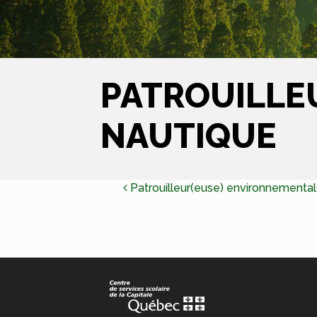
PATROUILLE
NAUTIQUE
NAVIGATIO
Patrouilleur(euse) environnemental
DE
L’ARTICLE