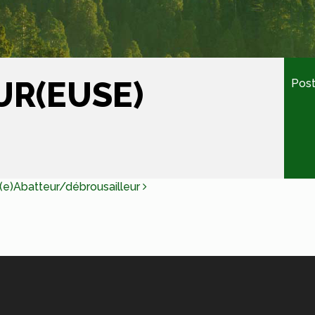
UR(EUSE)
Post
N
(e)
Abatteur/débrousailleur