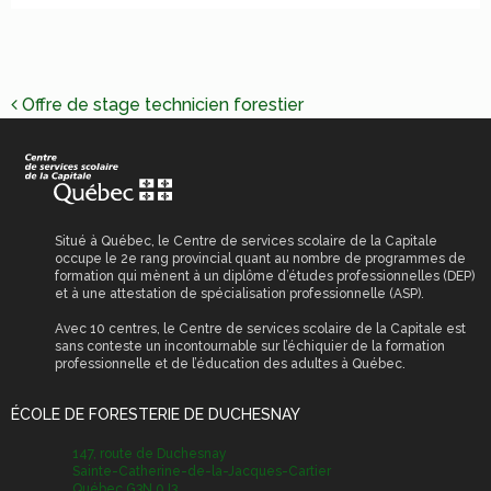
NAVIGATION
Offre de stage technicien forestier
DE
L’ARTICLE
Situé à Québec, le Centre de services scolaire de la Capitale
occupe le 2e rang provincial quant au nombre de programmes de
formation qui mènent à un diplôme d’études professionnelles (DEP)
et à une attestation de spécialisation professionnelle (ASP).
Avec 10 centres, le Centre de services scolaire de la Capitale est
sans conteste un incontournable sur l’échiquier de la formation
professionnelle et de l’éducation des adultes à Québec.
ÉCOLE DE FORESTERIE DE DUCHESNAY
147, route de Duchesnay
Sainte-Catherine-de-la-Jacques-Cartier
Québec G3N 0J3