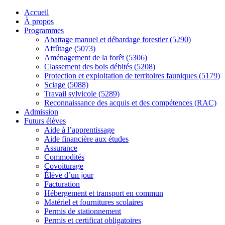
Accueil
À propos
Programmes
Abattage manuel et débardage forestier (5290)
Affûtage (5073)
Aménagement de la forêt (5306)
Classement des bois débités (5208)
Protection et exploitation de territoires fauniques (5179)
Sciage (5088)
Travail sylvicole (5289)
Reconnaissance des acquis et des compétences (RAC)
Admission
Futurs élèves
Aide à l’apprentissage
Aide financière aux études
Assurance
Commodités
Covoiturage
Élève d’un jour
Facturation
Hébergement et transport en commun
Matériel et fournitures scolaires
Permis de stationnement
Permis et certificat obligatoires