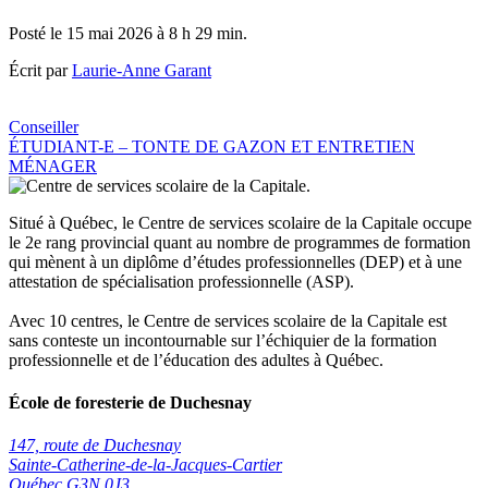
Posté le 15 mai 2026 à 8 h 29 min.
Écrit par
Laurie-Anne Garant
Navigation
Conseiller
ÉTUDIANT-E – TONTE DE GAZON ET ENTRETIEN
de
MÉNAGER
l’article
Situé à Québec, le Centre de services scolaire de la Capitale occupe
le 2e rang provincial quant au nombre de programmes de formation
qui mènent à un diplôme d’études professionnelles (DEP) et à une
attestation de spécialisation professionnelle (ASP).
Avec 10 centres, le Centre de services scolaire de la Capitale est
sans conteste un incontournable sur l’échiquier de la formation
professionnelle et de l’éducation des adultes à Québec.
École de foresterie de Duchesnay
147, route de Duchesnay
Sainte-Catherine-de-la-Jacques-Cartier
Québec G3N 0J3