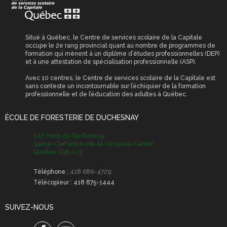
scolaires
Reconnaissance des
Permis de
acquis et des
stationnement
compétences (RAC)
Situé à Québec, le Centre de services scolaire de la Capitale
occupe le 2e rang provincial quant au nombre de programmes de
Permis et certificat
formation qui mènent à un diplôme d’études professionnelles (DEP)
obligatoires
et à une attestation de spécialisation professionnelle (ASP).
Avec 10 centres, le Centre de services scolaire de la Capitale est
Transport scolaire
sans conteste un incontournable sur l’échiquier de la formation
professionnelle et de l’éducation des adultes à Québec.
ÉCOLE DE FORESTERIE DE DUCHESNAY
147, route de Duchesnay
Sainte-Catherine-de-la-Jacques-Cartier
Québec G3N 0J3
Téléphone :
418 686-4729
Télécopieur :
418 875-1444
SUIVEZ-NOUS
Facebook
Youtube