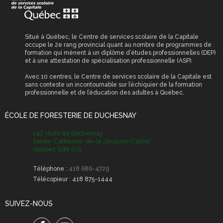
scolaires
Reconnaissance des
Permis de
acquis et des
stationnement
compétences (RAC)
Situé à Québec, le Centre de services scolaire de la Capitale
occupe le 2e rang provincial quant au nombre de programmes de
Permis et certificat
formation qui mènent à un diplôme d’études professionnelles (DEP)
obligatoires
et à une attestation de spécialisation professionnelle (ASP).
Avec 10 centres, le Centre de services scolaire de la Capitale est
Transport scolaire
sans conteste un incontournable sur l’échiquier de la formation
professionnelle et de l’éducation des adultes à Québec.
ÉCOLE DE FORESTERIE DE DUCHESNAY
147, route de Duchesnay
Sainte-Catherine-de-la-Jacques-Cartier
Québec G3N 0J3
Téléphone :
418 686-4729
Télécopieur :
418 875-1444
SUIVEZ-NOUS
Facebook
Youtube