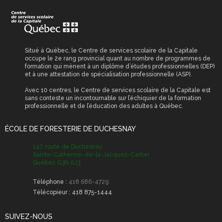
scolaires
Reconnaissance des
Permis de
acquis et des
stationnement
compétences (RAC)
Permis et certificat
Situé à Québec, le Centre de services scolaire de la Capitale
obligatoires
occupe le 2e rang provincial quant au nombre de programmes de
formation qui mènent à un diplôme d’études professionnelles (DEP)
et à une attestation de spécialisation professionnelle (ASP).
Transport scolaire
Avec 10 centres, le Centre de services scolaire de la Capitale est
sans conteste un incontournable sur l’échiquier de la formation
professionnelle et de l’éducation des adultes à Québec.
ÉCOLE DE FORESTERIE DE DUCHESNAY
147, route de Duchesnay
Sainte-Catherine-de-la-Jacques-Cartier
Québec G3N 0J3
Téléphone :
418 686-4729
Télécopieur :
418 875-1444
SUIVEZ-NOUS