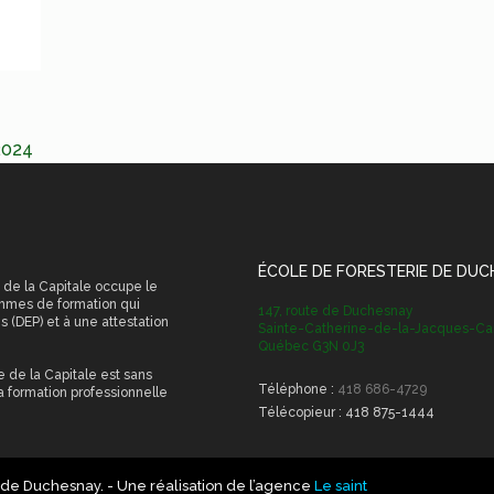
2024
ÉCOLE DE FORESTERIE DE DU
 de la Capitale occupe le
ammes de formation qui
147, route de Duchesnay
 (DEP) et à une attestation
Sainte-Catherine-de-la-Jacques-Car
Québec G3N 0J3
e de la Capitale est sans
Téléphone :
418 686-4729
a formation professionnelle
Télécopieur :
418 875-1444
e de Duchesnay.
- Une réalisation de l’agence
Le saint