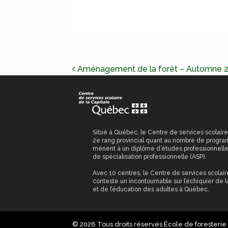
NAVIGATION
Aménagement de la forêt – Automne 
DE
L’ARTICLE
Situé à Québec, le Centre de services scolaire
2e rang provincial quant au nombre de progr
mènent à un diplôme d’études professionnelles
de spécialisation professionnelle (ASP).
Avec 10 centres, le Centre de services scolair
conteste un incontournable sur l’échiquier de l
et de l’éducation des adultes à Québec.
© 2026 Tous droits réservés École de foresteri