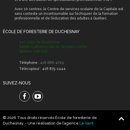
Avec 10 centres, le Centre de services scolaire de la Capitale est
sans conteste un incontournable sur l’échiquier de la formation
professionnelle et de l’éducation des adultes à Québec.
ÉCOLE DE FORESTERIE DE DUCHESNAY
147, route de Duchesnay
Sainte-Catherine-de-la-Jacques-Cartier
Québec G3N 0J3
Téléphone :
418 686-4729
Télécopieur :
418 875-1444
SUIVEZ-NOUS
Facebook
Youtube
© 2026 Tous droits réservés École de foresterie de
Duchesnay.
- Une réalisation de l’agence
Le saint