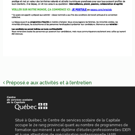
NAVIGATION
Préposé.e aux activités et à l’entretien
DE
L’ARTICLE
Situé à Québec, le Centre de services scolaire de la Capitale
occupe le 2e rang provincial quant au nombre de programmes de
formation qui mènent à un diplôme d’études professionnelles (DEP)
et à une attestation de spécialisation professionnelle (ASP).