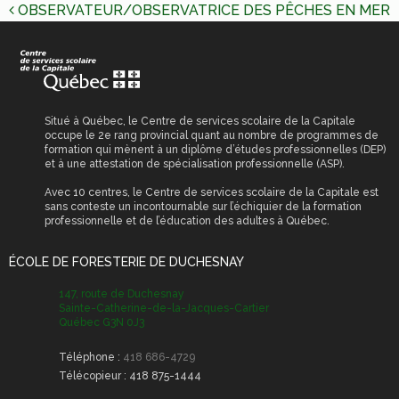
NAVIGATION
scolaires
OBSERVATEUR/OBSERVATRICE DES PÊCHES EN MER
DE
Reconnaissance des
Permis de
acquis et des
L’ARTICLE
stationnement
compétences (RAC)
Permis et certificat
obligatoires
Situé à Québec, le Centre de services scolaire de la Capitale
occupe le 2e rang provincial quant au nombre de programmes de
Transport scolaire
formation qui mènent à un diplôme d’études professionnelles (DEP)
et à une attestation de spécialisation professionnelle (ASP).
Avec 10 centres, le Centre de services scolaire de la Capitale est
sans conteste un incontournable sur l’échiquier de la formation
professionnelle et de l’éducation des adultes à Québec.
ÉCOLE DE FORESTERIE DE DUCHESNAY
147, route de Duchesnay
Sainte-Catherine-de-la-Jacques-Cartier
Québec G3N 0J3
Téléphone :
418 686-4729
Télécopieur :
418 875-1444